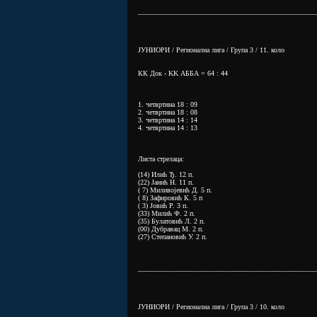
__________________________________________________
ЈУНИОРИ / Регионална лига / Група 3 / 11. коло
КК Док - KK АББА = 64 : 44
1. четвртина 18 : 09
2. четвртина 18 : 08
3. четвртина 14 : 14
4. четвртина 14 : 13
Листа стрелаца:
(14) Илић Ђ. 12 п.
(22) Јанић Н. 11 п.
( 7) Миливојевић Д. 5 п.
( 8) Зафировић К. 5 п
( 3) Јовић Р. 3 п.
(33) Милић Ф. 2 п.
(35) Булатовић Л. 2 п.
(00) Дубравац М. 2 п.
(27) Степановић У. 2 п.
__________________________________________________
ЈУНИОРИ / Регионална лига / Група 3 / 10. коло