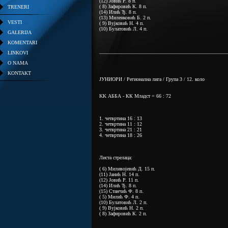
(12) Јовић Р. 8 п.
( 8) Зафировић К. 8 п.
TRENERI
(14) Илић Ђ. 8 п.
(13) Миленковић Б. 2 п.
VESTI
( 9) Вујковић Н. 4 п.
(10) Булатовић Л. 4 п.
GALERIJA
KOMENTARI
__________________________________________________
LINKOVI
O NAMA
KONTAKT
ЈУНИОРИ / Регионална лига / Група 3 / 12. коло
KK АББА - КК Младст = 66 : 72
1. четвртина 16 : 13
2. четвртина 11 : 12
3. четвртина 21 : 21
4. четвртина 18 : 26
Листа стрелаца:
( 6) Миливојевић Д. 15 п.
(11) Јанић Н. 14 п.
(12) Јовић Р. 11 п.
(14) Илић Ђ. 8 п.
(15) Станчић Ф. 8 п.
( 5) Милић Ф. 4 п.
(10) Булатовић Л. 2 п.
( 9) Вујковић Н. 2 п.
( 8) Зафировић К. 2 п.