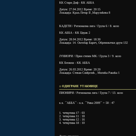
KK Стари Диф - КК АББА
Датум: 27.04.2012 Време: 20:15
Локација: Краљ Петар II ,Марулићева 8
КАДЕТИ / Регионална лига / Група 6 / 8. коло
KK АББА - КК Церак 2
Датум: 28.04.2012 Време: 18:30
Локација: 14. Октобар Барич, Обреновачки друм 132
ЈУНИОРИ / Први степен MK / Група 3 / 9. коло
КК Беокош - KK АББА
Датум: 26.03.2012 Време: 20:20
Локација: Стеван Синђелић , Милића Ракића 1
:: ОДИГРАНЕ УТАКМИЦЕ
ПИОНИРИ / Регионална лига / Група 7 / 13. коло
к.к. ``АББА`` - к.к. ``Умка 2009`` = 58 : 47
1. четвртина 17 : 03
2. четвртина 11 : 18
3. четвртина 12 : 16
4. четвртина 18 : 10