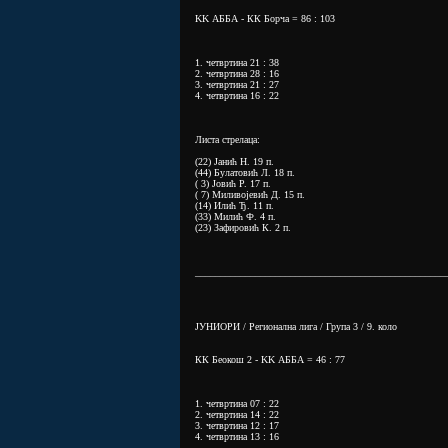
KK АББА - КК Борча = 86 : 103
1. четвртина 21 : 38
2. четвртина 28 : 16
3. четвртина 21 : 27
4. четвртина 16 : 22
Листа стрелаца:
(22) Јанић Н. 19 п.
(44) Булатовић Л. 18 п.
( 3) Јовић Р. 17 п.
( 7) Миливојевић Д. 15 п.
(14) Илић Ђ. 11 п.
(33) Милић Ф. 4 п.
(23) Зафировић К. 2 п.
__________________________________________________
ЈУНИОРИ / Регионална лига / Група 3 / 9. коло
КК Беокош 2 - KK АББА = 46 : 77
1. четвртина 07 : 22
2. четвртина 14 : 22
3. четвртина 12 : 17
4. четвртина 13 : 16