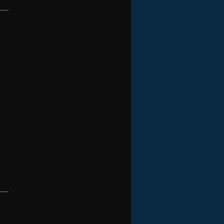
____
____