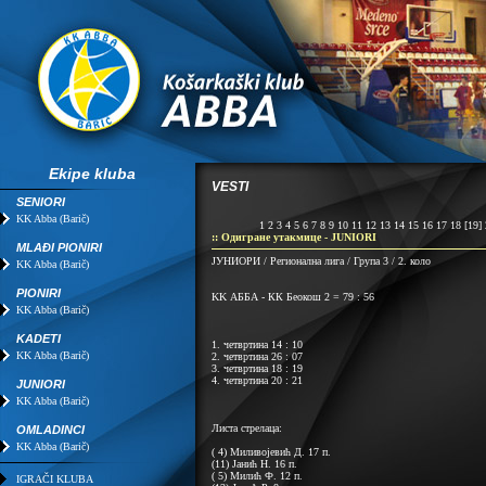
Ekipe kluba
VESTI
SENIORI
KK Abba (Barič)
1
2
3
4
5
6
7
8
9
10
11
12
13
14
15
16
17
18
[19]
:: Одигране утакмице - JUNIORI
MLAĐI PIONIRI
ЈУНИОРИ / Регионална лига / Група 3 / 2. коло
KK Abba (Barič)
PIONIRI
KK АББА - КК Беокош 2 = 79 : 56
KK Abba (Barič)
KADETI
1. четвртина 14 : 10
KK Abba (Barič)
2. четвртина 26 : 07
3. четвртина 18 : 19
4. четвртина 20 : 21
JUNIORI
KK Abba (Barič)
Листа стрелаца:
OMLADINCI
KK Abba (Barič)
( 4) Миливојевић Д. 17 п.
(11) Јанић Н. 16 п.
( 5) Милић Ф. 12 п.
IGRAČI KLUBA