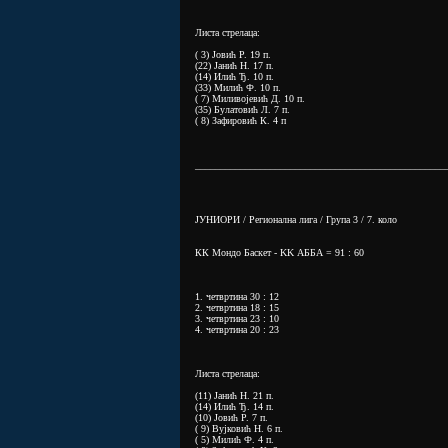
Листа стрелаца:
( 3) Јовић Р. 19 п.
(22) Јанић Н. 17 п.
(14) Илић Ђ. 10 п.
(33) Милић Ф. 10 п.
( 7) Миливојевић Д. 10 п.
(35) Булатовић Л. 7 п.
( 8) Зафировић К. 4 п
__________________________________________________
ЈУНИОРИ / Регионална лига / Група 3 / 7. коло
КК Мондо Баскет - KK АББА = 91 : 60
1. четвртина 30 : 12
2. четвртина 18 : 15
3. четвртина 23 : 10
4. четвртина 20 : 23
Листа стрелаца:
(11) Јанић Н. 21 п.
(14) Илић Ђ. 14 п.
(10) Јовић Р. 7 п.
( 9) Вујковић Н. 6 п.
( 5) Милић Ф. 4 п.