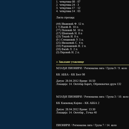
1. четвртина 08 : 07
2. четвртина 24 : 3
3. четвртина 17 : 12
4. четвртина 14 : 03
Листа стрелаца:
(44) Ивановић Ф. 12 п.
( 7) Васић В. 10 п.
(77) Поповић М. 10 п.
(17) Шеатовић Н. 8 п
(23) Тешић И. 8 п.
(9 ) Степановић У. 5 п.
(21) Ивошевић С. 4 п.
(10) Радовановић Н. 2 п.
(33) Васић Л. 2 п.
(3) Перовић Н. 2 п.
:: Заказане утакмице
МЛАЂИ ПИОНИРИ / Регионална лига / Група 9 / 9. коло
КК АББА - КК Бест 98
Датум: 28.04.2012 Време: 16:50
Локација: 14. Октобар Барич, Обреновачки друм 132
МЛАЂИ ПИОНИРИ / Регионална лига / Група 3 / 10. коло
КК Кнежевац Кијево - KK АББА 2
Датум: 28.04.2012 Време: 13:30
Локација: 14. Октобар , Гочка 40
ПИОНИРИ / Регионална лига / Група 7 / 14. коло