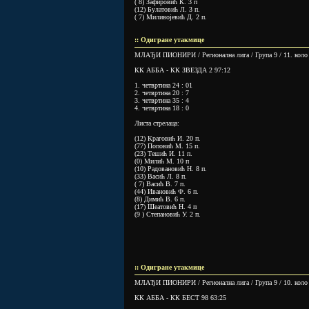
( 8) Зафировић К. 3 п
(12) Булатовић Л. 3 п.
( 7) Миливојевић Д. 2 п.
:: Oдигране утакмице
МЛАЂИ ПИОНИРИ / Регионална лига / Група 9 / 11. коло
КК АББА - КК ЗВЕЗДА 2 97:12
1. четвртина 24 : 01
2. четвртина 20 : 7
3. четвртина 35 : 4
4. четвртина 18 : 0
Листа стрелаца:
(12) Краговић И. 20 п.
(77) Поповић М. 15 п.
(23) Тешић И. 11 п.
(0) Милић М. 10 п
(10) Радовановић Н. 8 п.
(33) Васић Л. 8 п.
( 7) Васић В. 7 п.
(44) Ивановић Ф. 6 п.
(8) Димић В. 6 п.
(17) Шеатовић Н. 4 п
(9 ) Степановић У. 2 п.
:: Одигране утакмице
МЛАЂИ ПИОНИРИ / Регионална лига / Група 9 / 10. коло
КК АББА - КК БЕСТ 98 63:25