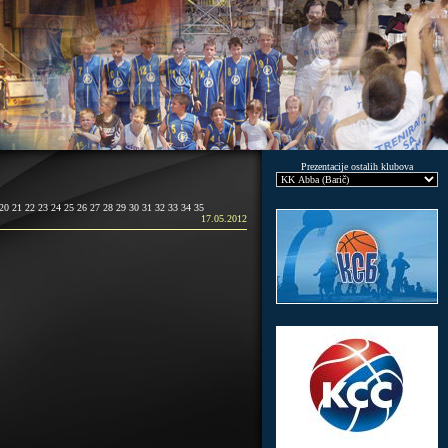
Prezentacije ostalih klubova
20
21
22
23
24
25
26
27
28
29
30
31
32
33
34
35
17.05.2012