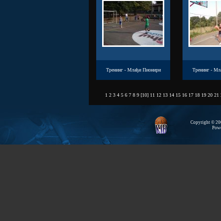
Тренинг - Млађи Пионири
Тренинг - Мл
1
2
3
4
5
6
7
8
9
[
10
]
11
12
13
14
15
16
17
18
19
20
21
Copyright © 200
Pow