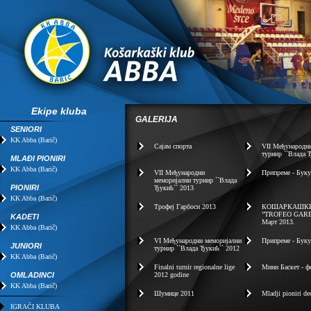
Ekipe kluba
GALERIJA
SENIORI
KK Abba (Barič)
Сајам спорта
VII Mеђународн
турнир ``Влада 
MLAĐI PIONIRI
KK Abba (Barič)
VII Mеђународни
Припреме - Буку
меморијални турнир ``Влада
PIONIRI
Ђукић`` 2013
KK Abba (Barič)
Трофеј Гарбоси 2013
КОШАРКАШКИ
”TROFEO GARB
KADETI
Март 2013.
KK Abba (Barič)
VI Mеђународни меморијални
Припреме - Буку
JUNIORI
турнир ``Влада Ђукић`` 2012
KK Abba (Barič)
Finalni turnir regionalne lige
Мини Баскет - ф
OMLADINCI
2012 godine
KK Abba (Barič)
Шумице 2011
Mladji pioniri d
IGRAČI KLUBA