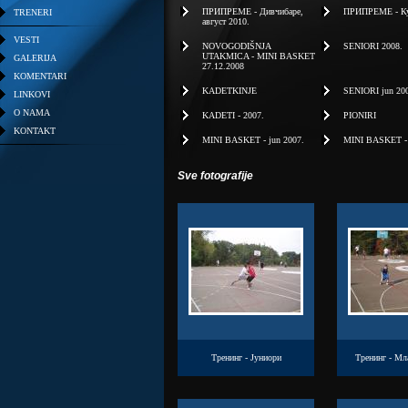
ПРИПРЕМЕ - Дивчибаре,
ПРИПРЕМЕ - Куш
TRENERI
август 2010.
VESTI
NOVOGODIŠNJA
SENIORI 2008.
UTAKMICA - MINI BASKET
GALERIJA
27.12.2008
KOMENTARI
KADETKINJE
SENIORI jun 20
LINKOVI
O NAMA
KADETI - 2007.
PIONIRI
KONTAKT
MINI BASKET - jun 2007.
MINI BASKET - j
Sve fotografije
Тренинг - Јуниори
Тренинг - Мл