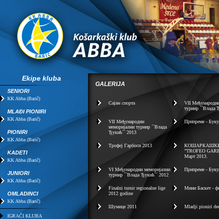
Ekipe kluba
GALERIJA
SENIORI
KK Abba (Barič)
Сајам спорта
VII Mеђународн
турнир ``Влада 
MLAĐI PIONIRI
KK Abba (Barič)
VII Mеђународни
Припреме - Буку
меморијални турнир ``Влада
PIONIRI
Ђукић`` 2013
KK Abba (Barič)
Трофеј Гарбоси 2013
КОШАРКАШКИ
”TROFEO GARB
KADETI
Март 2013.
KK Abba (Barič)
VI Mеђународни меморијални
Припреме - Буку
JUNIORI
турнир ``Влада Ђукић`` 2012
KK Abba (Barič)
Finalni turnir regionalne lige
Мини Баскет - ф
OMLADINCI
2012 godine
KK Abba (Barič)
Шумице 2011
Mladji pioniri d
IGRAČI KLUBA