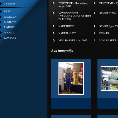
ПРИПРЕМЕ - Дивчибаре,
ПРИПРЕМЕ - Куш
TRENERI
август 2010.
VESTI
NOVOGODIŠNJA
SENIORI 2008.
UTAKMICA - MINI BASKET
GALERIJA
27.12.2008
KOMENTARI
KADETKINJE
SENIORI jun 20
LINKOVI
O NAMA
KADETI - 2007.
PIONIRI
KONTAKT
MINI BASKET - jun 2007.
MINI BASKET - j
Sve fotografije