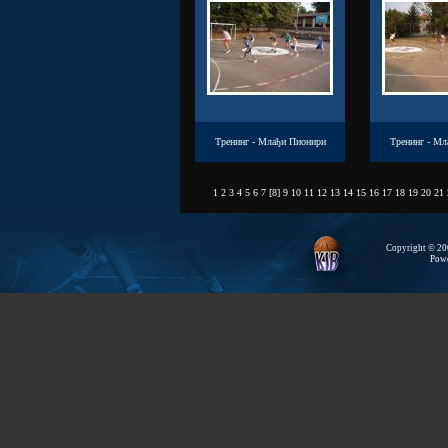
Тренинг - Млађи Пионири
Тренинг - Мл
1
2
3
4
5
6
7
[
8
]
9
10
11
12
13
14
15
16
17
18
19
20
21
Copyright © 200
Pow