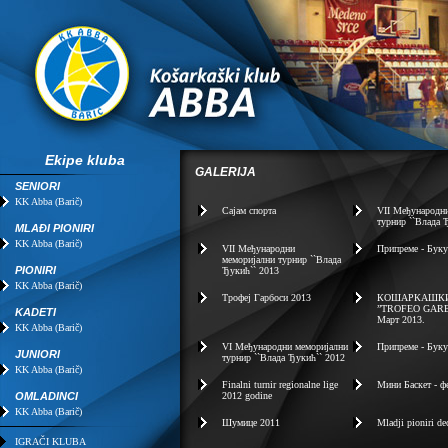
Ekipe kluba
GALERIJA
SENIORI
KK Abba (Barič)
Сајам спорта
VII Mеђународн
турнир ``Влада 
MLAĐI PIONIRI
KK Abba (Barič)
VII Mеђународни
Припреме - Буку
меморијални турнир ``Влада
PIONIRI
Ђукић`` 2013
KK Abba (Barič)
Трофеј Гарбоси 2013
КОШАРКАШКИ
”TROFEO GARB
KADETI
Март 2013.
KK Abba (Barič)
VI Mеђународни меморијални
Припреме - Буку
JUNIORI
турнир ``Влада Ђукић`` 2012
KK Abba (Barič)
Finalni turnir regionalne lige
Мини Баскет - ф
OMLADINCI
2012 godine
KK Abba (Barič)
Шумице 2011
Mladji pioniri d
IGRAČI KLUBA