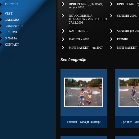
ПРИПРЕМЕ - Дивчибаре,
ПРИПРЕМЕ - Куш
TRENERI
август 2010.
VESTI
NOVOGODIŠNJA
SENIORI 2008.
UTAKMICA - MINI BASKET
GALERIJA
27.12.2008
KOMENTARI
KADETKINJE
SENIORI jun 20
LINKOVI
O NAMA
KADETI - 2007.
PIONIRI
KONTAKT
MINI BASKET - jun 2007.
MINI BASKET - j
Sve fotografije
Тренинг - Млађи Пионири
Тренинг - Мл